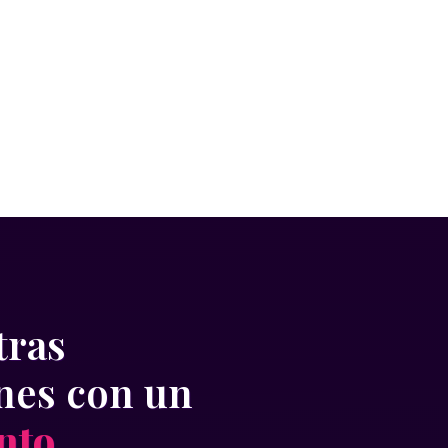
tras
ones con un
nto