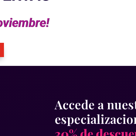
noviembre!
Accede a nues
especializaci
30% de descue