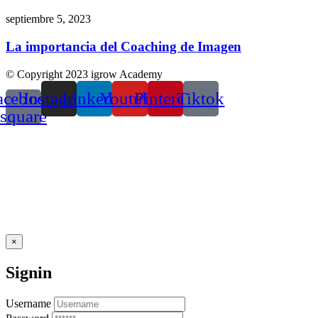
septiembre 5, 2023
La importancia del Coaching de Imagen
© Copyright 2023 igrow Academy
acebook-
Instagram
Linkedin
Youtube
Pinterest
Tiktok
square
×
Signin
Username