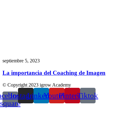
septiembre 5, 2023
La importancia del Coaching de Imagen
© Copyright 2023 igrow Academy
acebook-
Instagram
Linkedin
Youtube
Pinterest
Tiktok
square