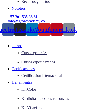
Recursos gratuitos
Nosotros
+57 301 535 36 61
info@igrowacademy.co
acebook
Instagram
Linkedin
Youtube
Pinterest
Tiktok
Cursos
Cursos generales
Cursos especializados
Certificaciones
Certificación Internacional
Herramientas
Kit Color
Kit digital de estilos personales
Kit Visagismo