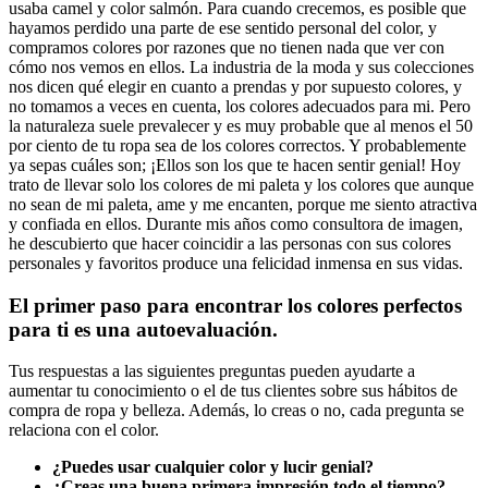
usaba camel y color salmón. Para cuando crecemos, es posible que
hayamos perdido una parte de ese sentido personal del color, y
compramos colores por razones que no tienen nada que ver con
cómo nos vemos en ellos. La industria de la moda y sus colecciones
nos dicen qué elegir en cuanto a prendas y por supuesto colores, y
no tomamos a veces en cuenta, los colores adecuados para mi. Pero
la naturaleza suele prevalecer y es muy probable que al menos el 50
por ciento de tu ropa sea de los colores correctos. Y probablemente
ya sepas cuáles son; ¡Ellos son los que te hacen sentir genial! Hoy
trato de llevar solo los colores de mi paleta y los colores que aunque
no sean de mi paleta, ame y me encanten, porque me siento atractiva
y confiada en ellos. Durante mis años como consultora de imagen,
he descubierto que hacer coincidir a las personas con sus colores
personales y favoritos produce una felicidad inmensa en sus vidas.
El primer paso para encontrar los colores perfectos
para ti es una autoevaluación.
Tus respuestas a las siguientes preguntas pueden ayudarte a
aumentar tu conocimiento o el de tus clientes sobre sus hábitos de
compra de ropa y belleza. Además, lo creas o no, cada pregunta se
relaciona con el color.
¿Puedes usar cualquier color y lucir genial?
¿Creas una buena primera impresión todo el tiempo?