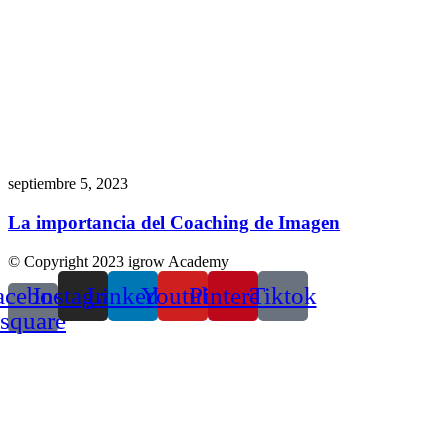
septiembre 5, 2023
La importancia del Coaching de Imagen
© Copyright 2023 igrow Academy
acebook-
Instagram
Linkedin
Youtube
Pinterest
Tiktok
square